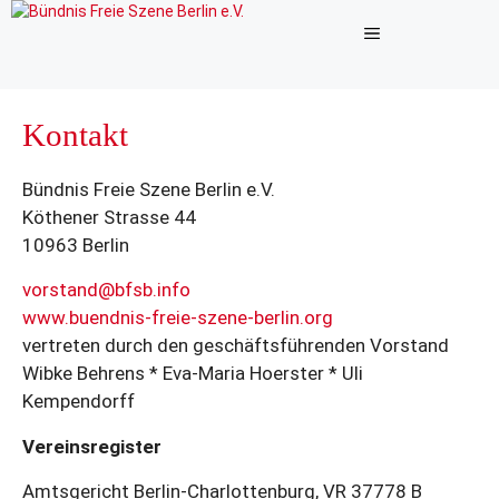
Zum
Menü
Inhalt
springen
Kontakt
Bündnis Freie Szene Berlin e.V.
Köthener Strasse 44
10963 Berlin
vorstand@bfsb.info
www.buendnis-freie-szene-berlin.org
vertreten durch den geschäftsführenden Vorstand
Wibke Behrens * Eva-Maria Hoerster * Uli
Kempendorff
Vereinsregister
Amtsgericht Berlin-Charlottenburg, VR 37778 B