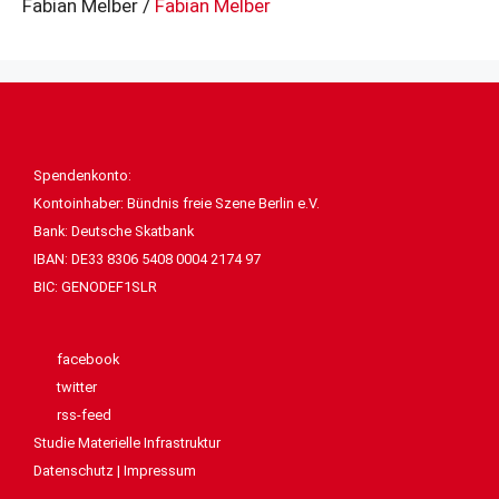
Fabian Melber /
Fabian Melber
Spendenkonto:
Kontoinhaber: Bündnis freie Szene Berlin e.V.
Bank: Deutsche Skatbank
IBAN: DE33 8306 5408 0004 2174 97
BIC: GENODEF1SLR
facebook
twitter
rss-feed
Studie Materielle Infrastruktur
Datenschutz
|
Impressum